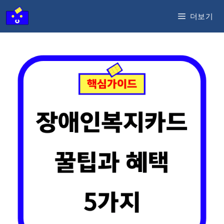
컨
더보기
텐
츠
로
건
너
뛰
기