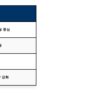
달 중심
동
량 강화