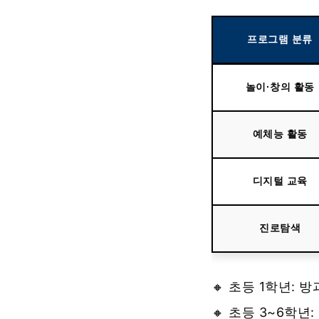
프로그램 분류
놀이·창의 활동
예체능 활동
디지털 교육
진로탐색
🔸 초등 1학년: 
🔸 초등 3~6학년