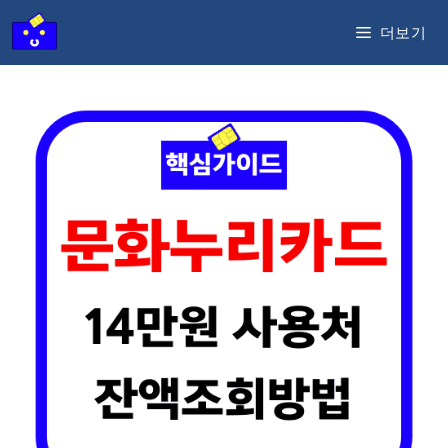
컨
더보기
텐
츠
로
건
너
뛰
기