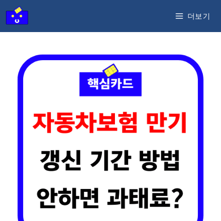
컨
더보기
텐
츠
로
건
너
뛰
기