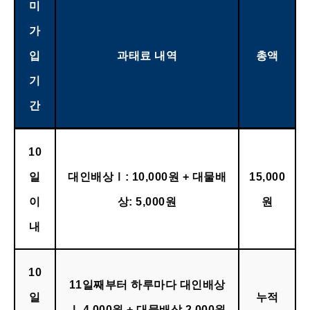
미
가
입
과태료 내역
총액
기
간
10
일
대인배상Ⅰ: 10,000원 + 대물배
15,000
이
상: 5,000원
원
내
10
11일째부터 하루마다 대인배상
일
누적
Ⅰ 4,000원 + 대물배상 2,000원