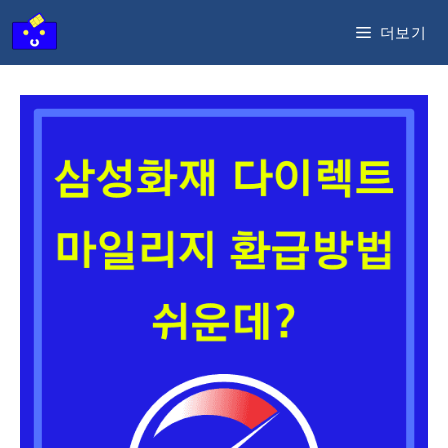
컨
더보기
텐
츠
로
건
너
뛰
기