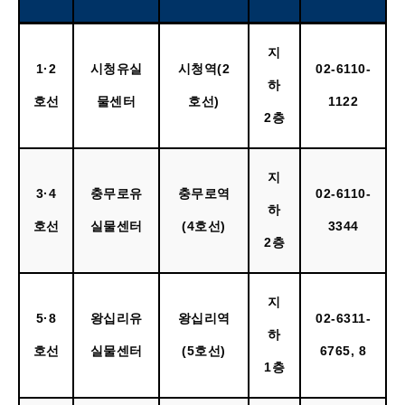
지
1·2
시청유실
시청역(2
02-6110-
하
호선
물센터
호선)
1122
2층
지
3·4
충무로유
충무로역
02-6110-
하
호선
실물센터
(4호선)
3344
2층
지
5·8
왕십리유
왕십리역
02-6311-
하
호선
실물센터
(5호선)
6765, 8
1층