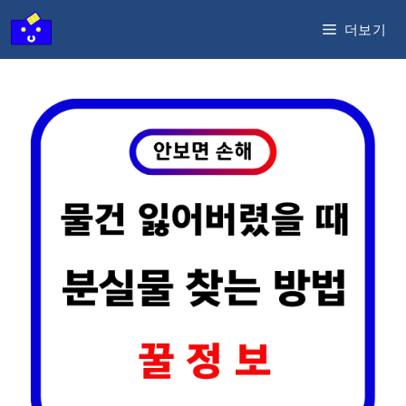
컨
더보기
텐
츠
로
건
너
뛰
기