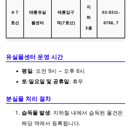
지
6·7
태릉유실
태릉입구
02-6311-
하
호선
물센터
역(7호선)
6766, 7
3층
유실물센터 운영 시간
평일
: 오전 9시 ~ 오후 6시
토·일요일 및 공휴일
: 휴무
분실물 처리 절차
습득물 발생
: 지하철 내에서 습득된 물건은
해당 역에서 등록됩니다.