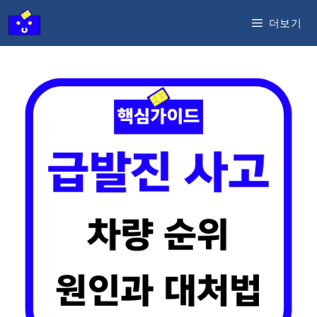
컨
더보기
텐
츠
로
건
너
뛰
기