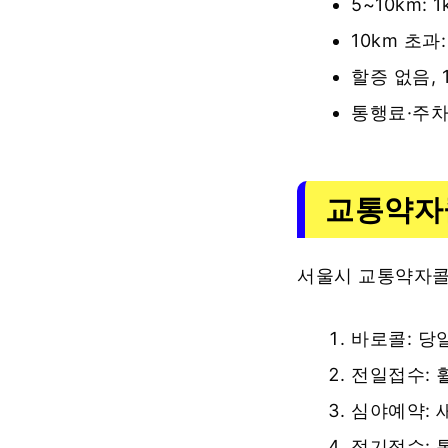
5~10km: 
10km 초과:
할증 없음, 
통행료·주차
교통약자
서울시 교통약자콜
바로콜: 당
전일접수: 
심야예약: 
정기접수: 