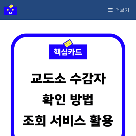
컨
더보기
텐
츠
로
건
너
뛰
기